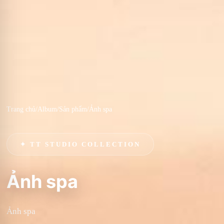
Trang chủ
/
Album
/
Sản phẩm
/
Ảnh spa
✦ TT STUDIO COLLECTION
Ảnh spa
Ảnh spa