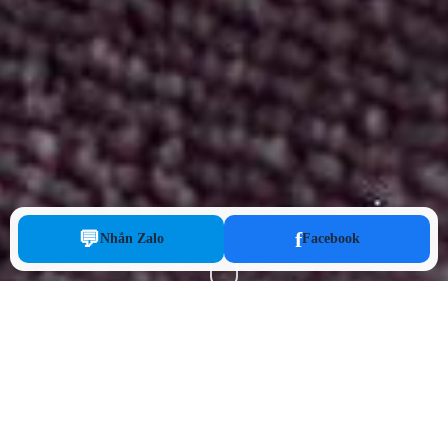
💬
f
Nhắn Zalo
Facebook