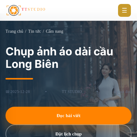
☰
Trang chủ
/
Tin tức
/
Cẩm nang
Chụp ảnh áo dài cầu
Long Biên
📅 2025-12-28
•
TT STUDIO
•
6 phút đọc
Đọc bài viết
Đặt lịch chụp