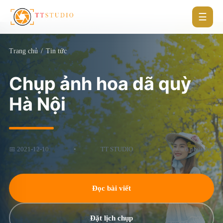
☰
Trang chủ
/
Tin tức
Chụp ảnh hoa dã quỳ
Hà Nội
📅 2021-12-10
•
TT STUDIO
•
6 phút đọc
Đọc bài viết
Đặt lịch chụp