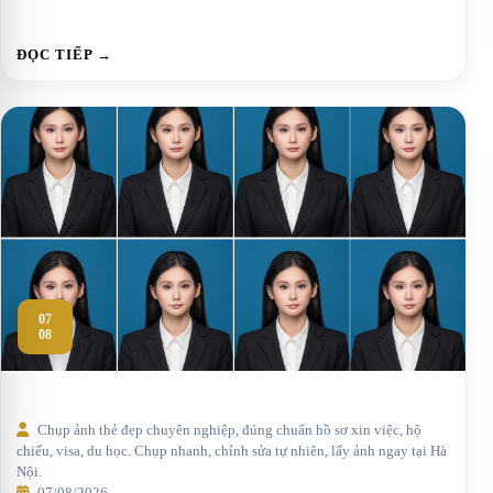
ĐỌC TIẾP →
07
08
Chụp ảnh thẻ đẹp chuyên nghiệp, đúng chuẩn hồ sơ xin việc, hộ
chiếu, visa, du học. Chụp nhanh, chỉnh sửa tự nhiên, lấy ảnh ngay tại Hà
Nội.
07/08/2026