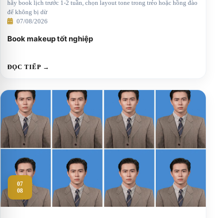
hãy book lịch trước 1-2 tuần, chọn layout tone trong trẻo hoặc hồng đào
để không bị dừ
07/08/2026
Book makeup tốt nghiệp
ĐỌC TIẾP →
07
08