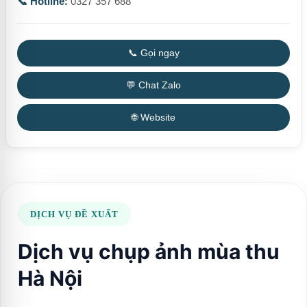
📞 Hotline:
0327 357 688
📞 Gọi ngay
💬 Chat Zalo
🌐 Website
DỊCH VỤ ĐỀ XUẤT
Dịch vụ chụp ảnh mùa thu
Hà Nội