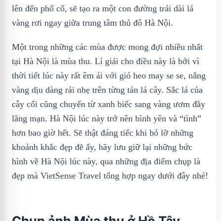
lên đến phố cổ, sẽ tạo ra một con đường trải dài lá
vàng rơi ngay giữa trung tâm thủ đô Hà Nội.
Một trong những các mùa được mong đợi nhiều nhất
tại Hà Nội là mùa thu. Lí giải cho điều này là bởi vì
thời tiết lúc này rất êm ái với gió heo may se se, nắng
vàng dịu dàng rải nhẹ trên từng tán lá cây. Sắc lá của
cây cối cũng chuyển từ xanh biếc sang vàng ươm đầy
lãng mạn. Hà Nội lúc này trở nên bình yên và “tình”
hơn bao giờ hết. Sẽ thật đáng tiếc khi bỏ lỡ những
khoảnh khắc đẹp đẽ ấy, hãy lưu giữ lại những bức
hình về Hà Nội lúc này, qua những địa điểm chụp là
đẹp mà VietSense Travel tổng hợp ngay dưới đây nhé!
Chụp ảnh Mùa thu ở Hồ Tây