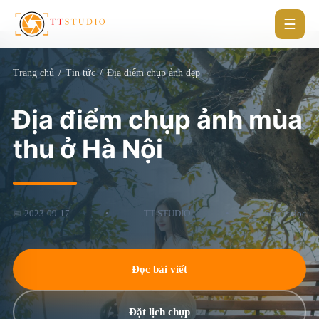
☰
Trang chủ
/
Tin tức
/
Địa điểm chụp ảnh đẹp
Địa điểm chụp ảnh mùa
thu ở Hà Nội
📅 2023-09-17
•
TT STUDIO
•
6 phút đọc
Đọc bài viết
Đặt lịch chụp