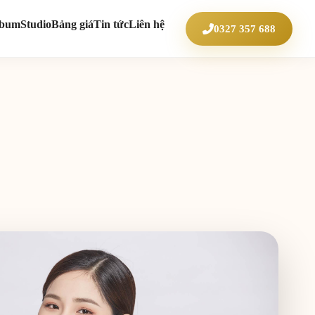
lbum
Studio
Bảng giá
Tin tức
Liên hệ
0327 357 688