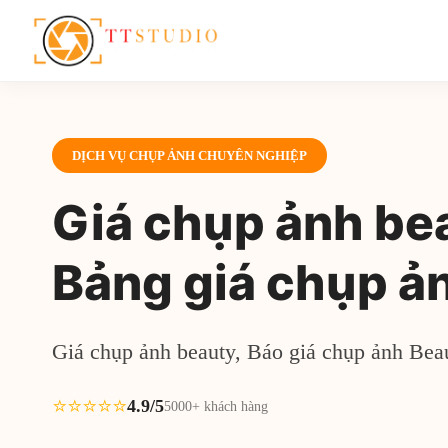
DỊCH VỤ CHỤP ẢNH CHUYÊN NGHIỆP
Giá chụp ảnh be
Bảng giá chụp ả
Giá chụp ảnh beauty, Báo giá chụp ảnh Bea
⭐⭐⭐⭐⭐
4.9/5
5000+ khách hàng