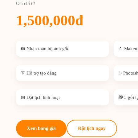
Giá chỉ từ
1,500,000đ
📸 Nhận toàn bộ ảnh gốc
💄 Makeu
👔 Hỗ trợ tạo dáng
✨ Photosh
📅 Đặt lịch linh hoạt
🎁 3 gói 
Xem bảng giá
Đặt lịch ngay