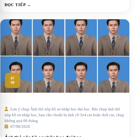
ĐỌC TIẾP →
07
08
Lưu ý chụp Ảnh thẻ nộp hồ sơ nhập học đại học. Khi chụp ảnh thẻ
nộp hồ sơ nhập học, bạn cần chuẩn bị ảnh cỡ 3x4 cm hoặc 4x6 cm, chụp
không quá 06 tháng
07/08/2026