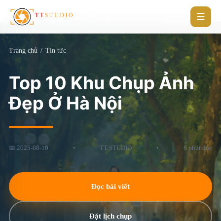
☰
Trang chủ
/
Tin tức
Top 10 Khu Chụp Ảnh
Đẹp Ở Hà Nội
📅 2025-08-10
•
TT STUDIO
•
6 phút đọc
Đọc bài viết
Đặt lịch chụp