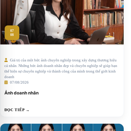
07
08
Giá trị của một bức ảnh chuyên nghiệp trong xây dựng thương hiệu
cá nhân. Những bức ảnh doanh nhân đẹp và chuyên nghiệp sẽ giúp bạn
thể hiện sự chuyên nghiệp và thành công của mình trong thế giới kinh
doanh
07/08/2026
Ảnh doanh nhân
ĐỌC TIẾP →