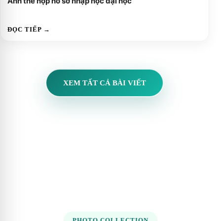
Ảnh thẻ nộp hồ sơ nhập học đại học
ĐỌC TIẾP →
XEM TẤT CẢ BÀI VIẾT
PHOTO COLLECTION