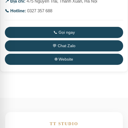
📍 Địa chỉ:
475 Nguyễn Trãi, Thanh Xuân, Hà Nội
📞 Hotline:
0327 357 688
📞 Gọi ngay
💬 Chat Zalo
🌐 Website
TT STUDIO