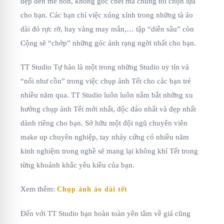
đẹp đến mê hồn, không góc chết mà chúng tôi chọn lựa
cho bạn. Các bạn chỉ việc xúng xính trong những tà áo
dài đỏ rực rỡ, hay vàng may mắn,… tập “diễn sâu” còn
Cộng sẽ “chớp” những góc ảnh rạng ngời nhất cho bạn.
TT Studio Tự hào là một trong những Studio uy tín và
“nổi như cồn” trong việc chụp ảnh Tết cho các bạn trẻ
nhiều năm qua. TT Studio luôn luôn nắm bắt những xu
hướng chụp ảnh Tết mới nhất, độc đáo nhất và đẹp nhất
dành riêng cho bạn. Sở hữu một đội ngũ chuyên viên
make up chuyên nghiệp, tay nháy cứng có nhiều năm
kinh nghiệm trong nghề sẽ mang lại không khí Tết trong
từng khoảnh khắc yêu kiều của bạn.
Xem thêm:
Chụp ảnh áo dài tết
Đến với TT Studio bạn hoàn toàn yên tâm về giá cũng