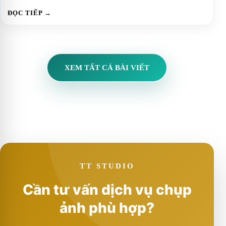
ĐỌC TIẾP →
XEM TẤT CẢ BÀI VIẾT
TT STUDIO
Cần tư vấn dịch vụ chụp
ảnh phù hợp?