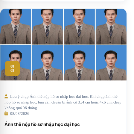
08
08
Lưu ý chụp Ảnh thẻ nộp hồ sơ nhập học đại học. Khi chụp ảnh thẻ
nộp hồ sơ nhập học, bạn cần chuẩn bị ảnh cỡ 3x4 cm hoặc 4x6 cm, chụp
không quá 06 tháng
08/08/2026
Ảnh thẻ nộp hồ sơ nhập học đại học