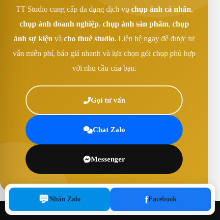
TT Studio cung cấp đa dạng dịch vụ
chụp ảnh cá nhân
,
chụp ảnh doanh nghiệp
,
chụp ảnh sản phẩm
,
chụp
ảnh sự kiện
và
cho thuê studio
. Liên hệ ngay để được tư
vấn miễn phí, báo giá nhanh và lựa chọn gói chụp phù hợp
với nhu cầu của bạn.
Gọi tư vấn
Chat Zalo
Messenger
💬
f
Nhắn Zalo
Facebook