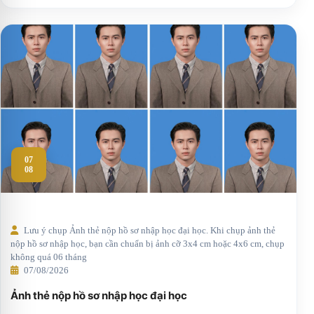
07
08
Lưu ý chụp Ảnh thẻ nộp hồ sơ nhập học đại học. Khi chụp ảnh thẻ
nộp hồ sơ nhập học, bạn cần chuẩn bị ảnh cỡ 3x4 cm hoặc 4x6 cm, chụp
không quá 06 tháng
07/08/2026
Ảnh thẻ nộp hồ sơ nhập học đại học