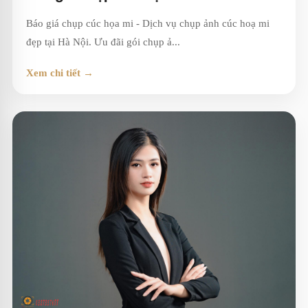
Báo giá chụp cúc họa mi - Dịch vụ chụp ảnh cúc hoạ mi
đẹp tại Hà Nội. Ưu đãi gói chụp ả...
Xem chi tiết →