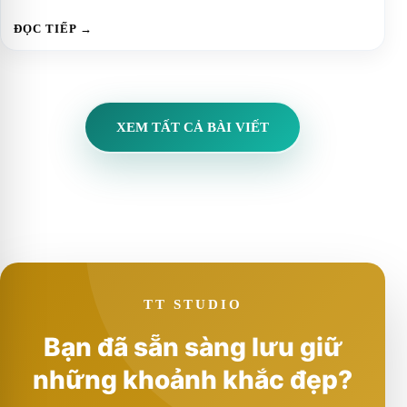
ĐỌC TIẾP →
XEM TẤT CẢ BÀI VIẾT
TT STUDIO
Bạn đã sẵn sàng lưu giữ
những khoảnh khắc đẹp?