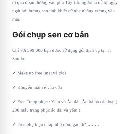
đi qua đoạn đường vào phủ Tây Hồ, người ta dễ bị ngây
ngất bởi hương sen tinh khiết cứ nhẹ nhàng vương vấn
mãi.
Gói chụp sen cơ bản
Chỉ với 599.000 bạn được sử dụng gói dịch vụ tại TT
Studio.
✔ Make up free (mặt và tóc)
✔ Khuyến mãi vé vào cửa
✔ Free Trang phục : Yếm và Áo dài, Áo bà bà các loại (
200 mẫu trang phục áo dài và yếm )
✔ Free phụ kiện chụp như nón, gáo dừa,…….