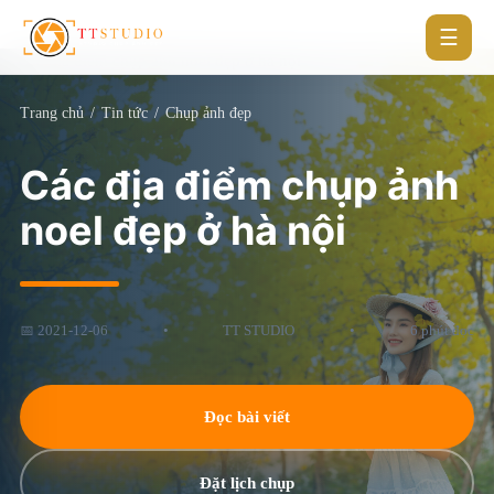
☰
Trang chủ
/
Tin tức
/
Chụp ảnh đẹp
Các địa điểm chụp ảnh
noel đẹp ở hà nội
📅 2021-12-06
•
TT STUDIO
•
6 phút đọc
Đọc bài viết
Đặt lịch chụp