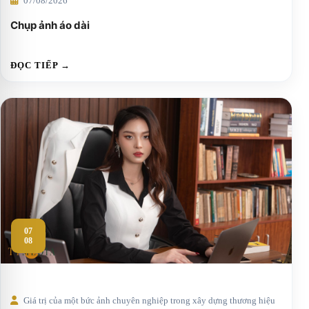
07/08/2026
Chụp ảnh áo dài
ĐỌC TIẾP →
07
08
Giá trị của một bức ảnh chuyên nghiệp trong xây dựng thương hiệu