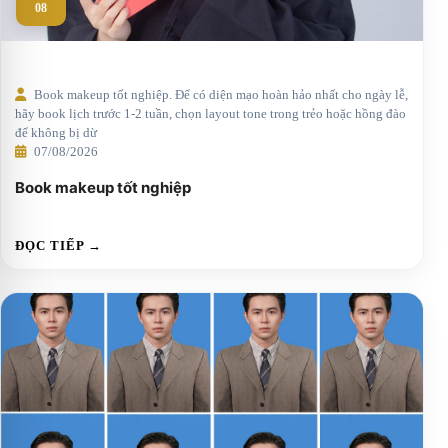
08
Book makeup tốt nghiệp. Để có diện mạo hoàn hảo nhất cho ngày lễ,
hãy book lịch trước 1-2 tuần, chọn layout tone trong trẻo hoặc hồng đào
để không bị dừ
07/08/2026
Book makeup tốt nghiệp
ĐỌC TIẾP →