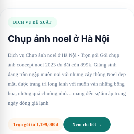
DỊCH VỤ ĐỀ XUẤT
Chụp ảnh noel ở Hà Nội
Dịch vụ Chụp ảnh noel ở Hà Nội - Trọn gói Gói chụp
ảnh concept noel 2023 ưu đãi còn 899k. Giáng sinh
đang tràn ngập muôn nơi với những cây thông Noel đẹp
mắt, được trang trí long lanh với muôn vàn những bông
hoa, những quả chuông nhỏ… mang đến sự ấm áp trong
ngày đông giá lạnh
Trọn gói từ 1,199,000đ
Xem chi tiết →