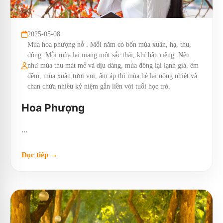
2025-05-08
Mùa hoa phượng nở . Mỗi năm có bốn mùa xuân, hạ, thu,
đông. Mỗi mùa lại mang một sắc thái, khí hậu riêng. Nếu
như mùa thu mát mẻ và dịu dàng, mùa đông lại lạnh giá, êm
đềm, mùa xuân tươi vui, ấm áp thì mùa hè lại nồng nhiệt và
chan chứa nhiều kỷ niệm gắn liền với tuổi học trò.
Hoa Phượng
...
Đọc tiếp →