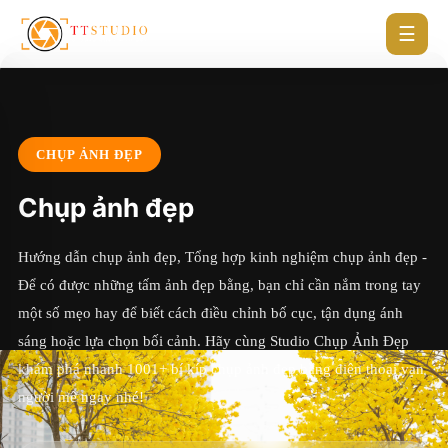
☰
CHỤP ẢNH ĐẸP
Chụp ảnh đẹp
Hướng dẫn chụp ảnh đẹp, Tổng hợp kinh nghiệm chụp ảnh đẹp -
Để có được những tấm ảnh đẹp bằng, bạn chỉ cần nắm trong tay
một số mẹo hay để biết cách điều chỉnh bố cục, tận dụng ánh
sáng hoặc lựa chọn bối cảnh. Hãy cùng Studio Chụp Ảnh Đẹp
khám phá nhanh 1001+ bí kíp chụp ảnh đẹp bằng điện thoại vạn
người mê ngay nhé!