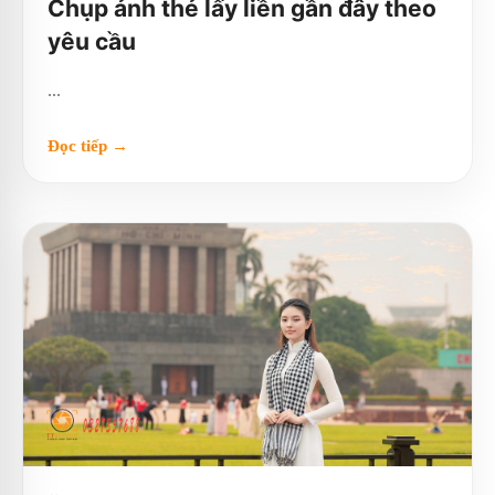
Chụp ảnh thẻ lấy liền gần đây theo
yêu cầu
...
Đọc tiếp →