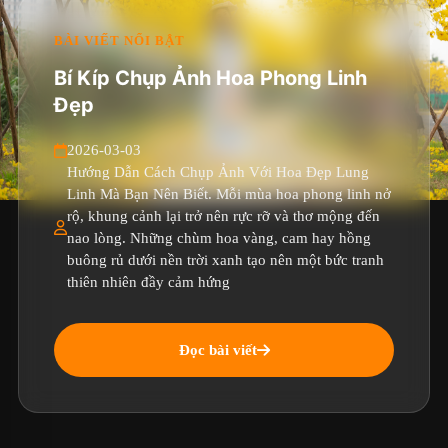
BÀI VIẾT NỔI BẬT
Bí Kíp Chụp Ảnh Hoa Phong Linh
Đẹp
2026-03-03
Hướng Dẫn Cách Chụp Ảnh Với Hoa Đẹp Lung
Linh Mà Bạn Nên Biết. Mỗi mùa hoa phong linh nở
rộ, khung cảnh lại trở nên rực rỡ và thơ mộng đến
nao lòng. Những chùm hoa vàng, cam hay hồng
buông rủ dưới nền trời xanh tạo nên một bức tranh
thiên nhiên đầy cảm hứng
Đọc bài viết