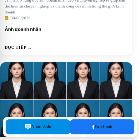
cá nhân. Những bức ảnh doanh nhân đẹp và chuyên nghiệp sẽ giúp bạn
thể hiện sự chuyên nghiệp và thành công của mình trong thế giới kinh
doanh
08/08/2026
Ảnh doanh nhân
ĐỌC TIẾP →
08
💬
f
Nhắn Zalo
Facebook
08