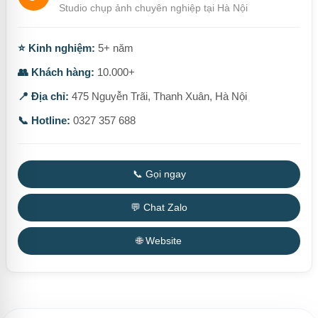
Studio chụp ảnh chuyên nghiệp tại Hà Nội
⭐ Kinh nghiệm:
5+ năm
👥 Khách hàng:
10.000+
📍 Địa chỉ:
475 Nguyễn Trãi, Thanh Xuân, Hà Nội
📞 Hotline:
0327 357 688
📞 Gọi ngay
💬 Chat Zalo
🌐 Website