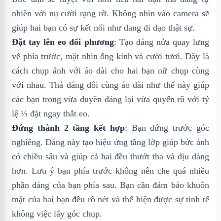
nhiên với nụ cười rạng rỡ. Không nhìn vào camera sẽ
giúp hai bạn có sự kết nối như đang đi dạo thật sự.
Đặt tay lên eo đối phương
: Tạo dáng nửa quay lưng
về phía trước, mặt nhìn ống kính và cười tươi. Đây là
cách chụp ảnh với áo dài cho hai bạn nữ chụp cùng
với nhau. Thả dáng đôi cùng áo dài như thế này giúp
các bạn trong vừa duyên dáng lại vừa quyến rũ với tỷ
lệ ⅓ đặt ngay thắt eo.
Đứng thành 2 tầng kết hợp
: Bạn đứng trước góc
nghiêng. Dáng này tạo hiệu ứng tầng lớp giúp bức ảnh
có chiều sâu và giúp cả hai đều thướt tha và dịu dàng
hơn. Lưu ý bạn phía trước không nên che quá nhiều
phần dáng của bạn phía sau. Bạn cần đảm bảo khuôn
mặt của hai bạn đều rõ nét và thể hiện được sự tinh tế
không việc lấy góc chụp.