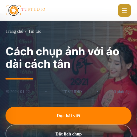
☰
Trang chủ
/
Tin tức
Cách chụp ảnh với áo
dài cách tân
📅 2024-01-22
•
TT STUDIO
•
6 phút đọc
Đọc bài viết
Đặt lịch chụp