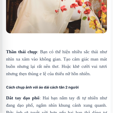
Thần thái chụp
: Bạn có thể hiện nhiều sắc thái như
nhìn xa xăm vào không gian. Tạo cảm giác man mát
buồn nhưng lại rất nên thơ. Hoặc khẽ cười vui tươi
nhưng thẹn thùng e lệ của thiếu nữ hồn nhiên.
Cách chụp ảnh với áo dài cách tân 2 người
Dắt tay dạo phố
: Hai bạn nắm tay đi tự nhiên như
đang dạo phố, ngắm nhìn khung cảnh xung quanh.
Bức ảnh sẽ tuyệt vời hơn nếu hai bạn thả dáng tự