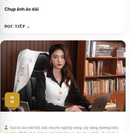
Chụp ảnh áo dài
ĐỌC TIẾP →
08
08
Giá trị của một bức ảnh chuyên nghiệp trong xây dựng thương hiệu