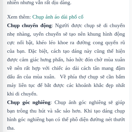
nhiên nhưng vẫn rất dịu dàng.
Xem thêm:
Chụp ảnh áo dài phố cổ
Chụp chuyển động
: Người được chụp sẽ di chuyển
nhẹ nhàng, uyển chuyển sẽ tạo nên khung hình động
cực nổi bật, khéo léo khoe ra đường cong quyến rũ
của bạn. Đặc biệt, cách tạo dáng này cũng thể hiện
được cảm giác hưng phấn, háo hức đón chờ mùa xuân
về nên rất hợp với chiếc áo dài cách tân mang đậm
dấu ấn của mùa xuân. Về phía thợ chụp sẽ cần bấm
máy liên tục để bắt được các khoảnh khắc đẹp nhất
khi di chuyển.
Chụp góc nghiêng
: Chụp ảnh góc nghiêng sẽ giúp
bạn trông thu hút và sắc sảo hơn. Khi tạo dáng chụp
hình góc nghiêng bạn có thể phô diện đường nét thướt
tha.