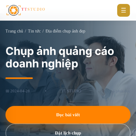
☰
Trang chủ
/
Tin tức
/
Địa điểm chụp ảnh đẹp
Chụp ảnh quảng cáo
doanh nghiệp
📅 2024-04-28
•
TT STUDIO
•
6 phút đọc
Đọc bài viết
Đặt lịch chụp