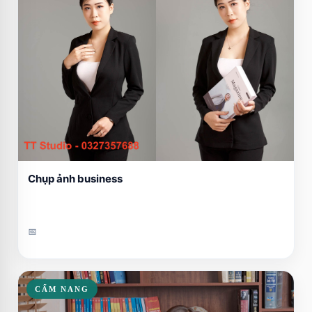
Chụp ảnh business
📅
CẨM NANG