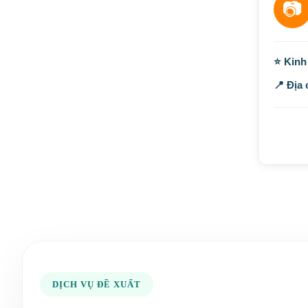
📷
⭐ Kinh
📍 Địa 
DỊCH VỤ ĐỀ XUẤT