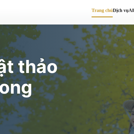
Trang chủ
Dịch vụ
A
ật thảo
long