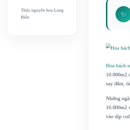
Thảo nguyên hoa Long
✨
Biên
Hoa bách n
10.000m2 ở
say đắm, t
Những ngày
10.000m2 v
vào dịp cuố