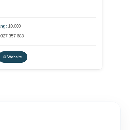
àng:
10.000+
327 357 688
🌐 Website