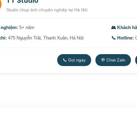
TT Studio
Studio chụp ảnh chuyên nghiệp tại Hà Nội
 nghiệm:
5+ năm
👥 Khách h
chỉ:
475 Nguyễn Trãi, Thanh Xuân, Hà Nội
📞 Hotline:
0
📞 Gọi ngay
💬 Chat Zalo