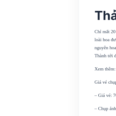
Thả
Chỉ mất 20
loài hoa đư
nguyên hoa
Thành tới 
Xem thêm
Giá vé chụ
– Giá vé: 
– Chụp ảnh