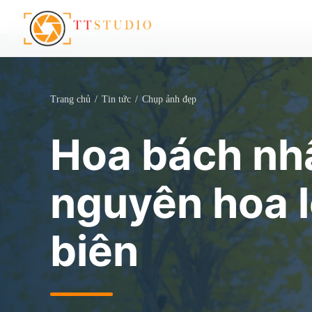
Trang chủ
/
Tin tức
/
Chụp ảnh đẹp
Hoa bách nh
nguyên hoa 
biên