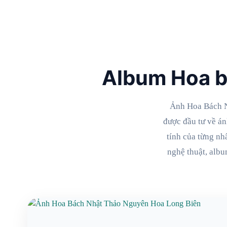
Album Hoa b
Ảnh Hoa Bách N
được đầu tư về án
tính của từng nh
nghệ thuật, alb