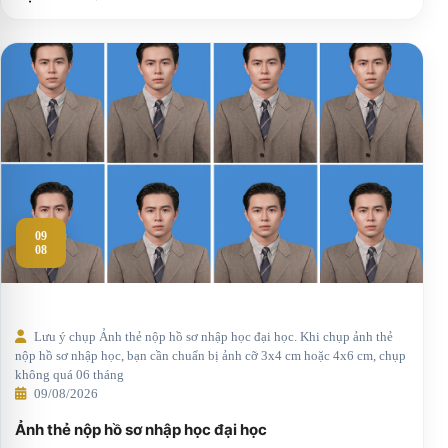
09
08
Lưu ý chụp Ảnh thẻ nộp hồ sơ nhập học đại học. Khi chụp ảnh thẻ
nộp hồ sơ nhập học, bạn cần chuẩn bị ảnh cỡ 3x4 cm hoặc 4x6 cm, chụp
không quá 06 tháng
09/08/2026
Ảnh thẻ nộp hồ sơ nhập học đại học