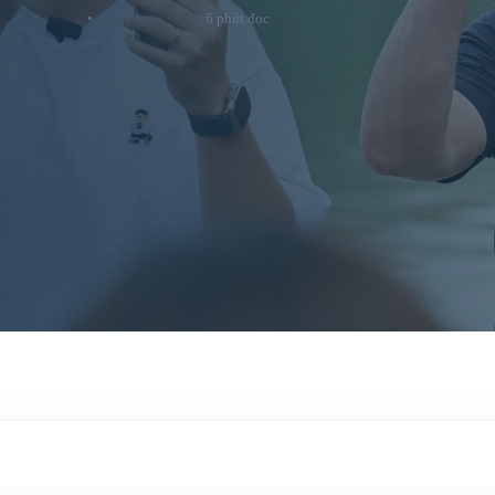
•
6 phút đọc