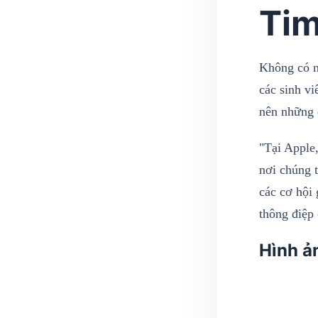
Tim
Không có n
các sinh v
nên những 
"Tại Apple
nơi chúng 
các cơ hội 
thông điệp
Hình ả