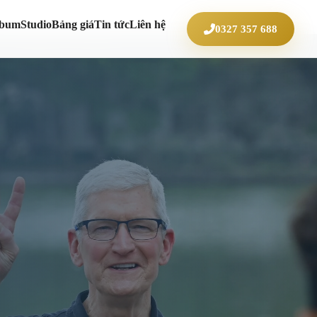
lbum
Studio
Bảng giá
Tin tức
Liên hệ
0327 357 688