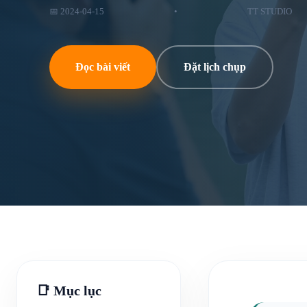
📅 2024-04-15
•
TT STUDIO
Đọc bài viết
Đặt lịch chụp
📑 Mục lục