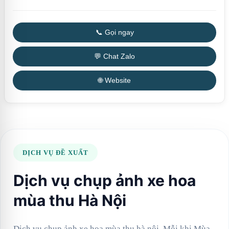
📞 Gọi ngay
💬 Chat Zalo
🌐 Website
DỊCH VỤ ĐỀ XUẤT
Dịch vụ chụp ảnh xe hoa
mùa thu Hà Nội
Dịch vụ chụp ảnh xe hoa mùa thu hà nội. Mỗi khi Mùa