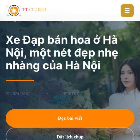
☰
Trang chủ
/
Tin tức
/
Cẩm nang
/
Địa điểm chụp ảnh đẹp
Xe Đạp bán hoa ở Hà
Nội, một nét đẹp nhẹ
nhàng của Hà Nội
📅 2024-04-09
•
TT STUDIO
•
6 phút đọc
Đọc bài viết
Đặt lịch chụp