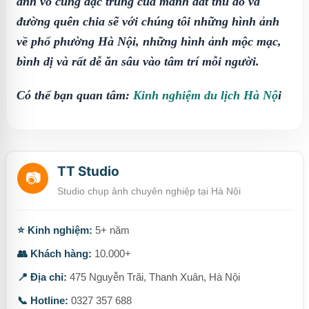
ảnh vô cùng đặc trung của mảnh đất thủ đô và
đường quên chia sẽ với chúng tôi những hình ảnh
về phố phường Hà Nội, những hình ảnh mộc mạc,
bình dị và rất dễ ăn sâu vào tâm trí mỗi người.
Có thể bạn quan tâm:
Kinh nghiệm du lịch Hà Nộ
i
TT Studio
📷
Studio chụp ảnh chuyên nghiệp tại Hà Nội
⭐ Kinh nghiệm:
5+ năm
👥 Khách hàng:
10.000+
📍 Địa chỉ:
475 Nguyễn Trãi, Thanh Xuân, Hà Nội
📞 Hotline:
0327 357 688