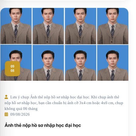
09
08
Lưu ý chụp Ảnh thẻ nộp hồ sơ nhập học đại học. Khi chụp ảnh thẻ
nộp hồ sơ nhập học, bạn cần chuẩn bị ảnh cỡ 3x4 cm hoặc 4x6 cm, chụp
không quá 06 tháng
09/08/2026
Ảnh thẻ nộp hồ sơ nhập học đại học