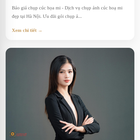
Báo giá chụp cúc họa mi - Dịch vụ chụp ảnh cúc hoạ mi
đẹp tại Hà Nội. Ưu đãi gói chụp ả...
Xem chi tiết →