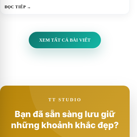
ĐỌC TIẾP →
XEM TẤT CẢ BÀI VIẾT
TT STUDIO
Bạn đã sẵn sàng lưu giữ
những khoảnh khắc đẹp?