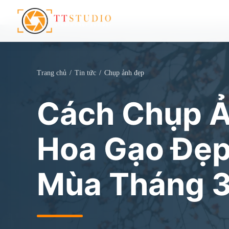
Trang chủ
/
Tin tức
/
Chụp ảnh đẹp
Cách Chụp Ả
Hoa Gạo Đẹp
Mùa Tháng 