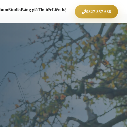
lbum
Studio
Bảng giá
Tin tức
Liên hệ
0327 357 688