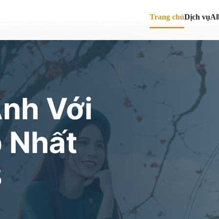
Trang chủ
Dịch vụ
A
nh Với
 Nhất
3