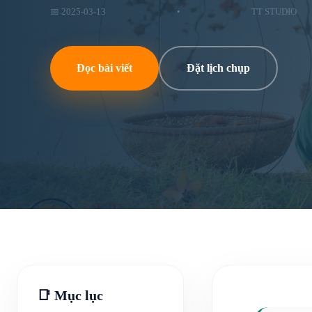
📅 2025-03-13
•
TT STUDIO
Đọc bài viết
Đặt lịch chụp
📑 Mục lục