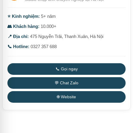
⭐ Kinh nghiệm:
5+ năm
👥 Khách hàng:
10.000+
📍 Địa chỉ:
475 Nguyễn Trãi, Thanh Xuân, Hà Nội
📞 Hotline:
0327 357 688
📞 Gọi ngay
💬 Chat Zalo
🌐 Website