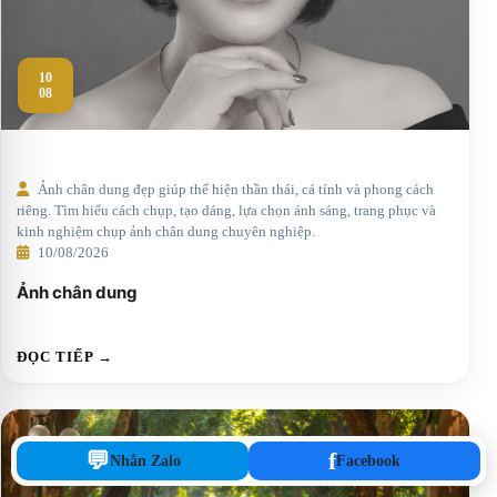
10
08
Ảnh chân dung đẹp giúp thể hiện thần thái, cá tính và phong cách
riêng. Tìm hiểu cách chụp, tạo dáng, lựa chọn ánh sáng, trang phục và
kinh nghiệm chụp ảnh chân dung chuyên nghiệp.
10/08/2026
Ảnh chân dung
ĐỌC TIẾP →
💬
f
Nhắn Zalo
Facebook