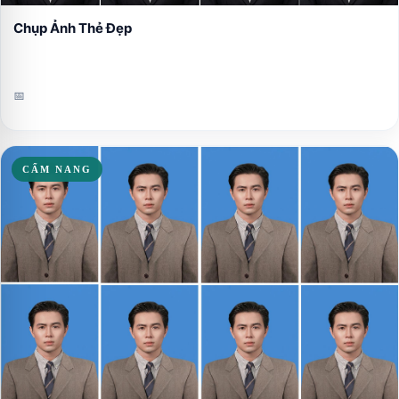
Chụp Ảnh Thẻ Đẹp
📅
CẨM NANG