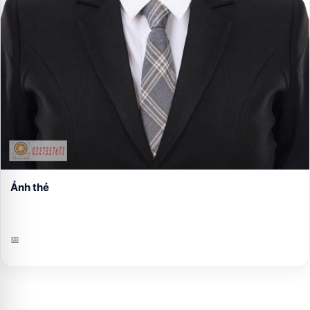
Ảnh thẻ
📅