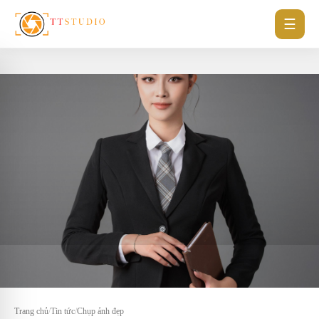
☰
Trang chủ
/
Tin tức
/
Chụp ảnh đẹp