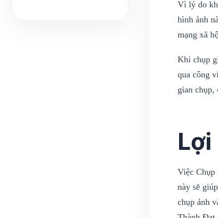
Vì lý do k
hình ảnh nà
mạng xã h
Khi chụp g
qua công vi
gian chụp,
Lợi
Việc Chụp ả
này sẽ giú
chụp ảnh v
Thành Đạt 