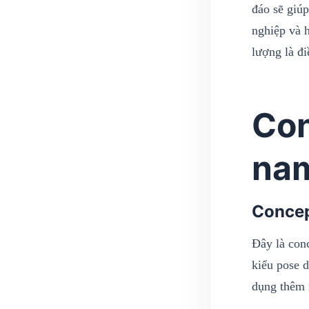
đáo sẽ giú
nghiệp và 
lượng là đi
Con
nam
Concep
Đây là con
kiểu pose d
dụng thêm 