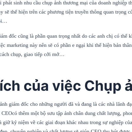
hi phát sinh nhu cầu chụp ảnh thương mại của doanh nghiệp th
y sẽ thể hiện trên các phương tiện truyền thông quan trọng củ
ội…
iám đốc cũng là phần quan trọng nhất do các anh chị có thể 
ệc marketing này nên sẽ có phần e ngại khi thể hiện bản thâ
 cách chụp, giao tiếp cởi mở…
 ích của việc Chụp 
nh giám đốc cho những người đã và đang là các nhà lãnh đạo c
p CEOcó thêm một bộ sưu tập ảnh chân dung chất lượng, pho
à giữ kỷ niệm về các giai đoạn khác nhau trong sự nghiệp củ
đẹp, chuyên nghiệp và chất lượng sẽ giúp CEO thu hút được 