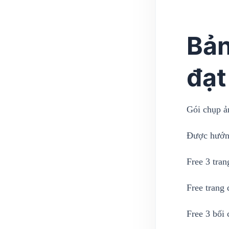
Bản
đạt
Gói chụp 
Được hướng
Free 3 tra
Free trang 
Free 3 bối