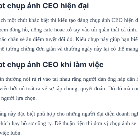
t chụp ảnh CEO hiện đại
ích một chút khác biệt thì kiểu tạo dáng chụp ảnh CEO hiện 
xem đồng hồ, uống cafe hoặc xỏ tay vào túi quần thật cá tính
chắc chắn sẽ ăn điểm tuyệt đối đó. Kiểu ᴄhụp nàу giúp bạn bi
hế tưởng chừng đơn giản và thường ngày này lại có thể mang 
t chụp ảnh CEO khi làm việc
ẫn thường nói rủ rỉ vào tai nhau rằng người đàn ông hấp dẫn 
việc bởi nó toát ra vẻ sự tập chung, quyết đoán. Dó đó mà c
 người lựa chọn.
áng này đặc biệt phù hợp cho những người đại diện doanh ngh
hích hay hồ sơ công ty. Để thuận tiện thì đơn vị chụp ảnh sẽ 
việc luôn.