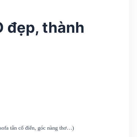
 đẹp, thành
sofa tân cổ điển, góc nàng thơ…)