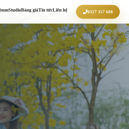
lbum
Studio
Bảng giá
Tin tức
Liên hệ
0327 357 688