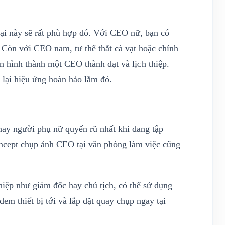
đại này sẽ rất phù hợp đó. Với CEO nữ, bạn có
. Còn với CEO nam, tư thế thắt cà vạt hoặc chỉnh
ến hình thành một CEO thành đạt ᴠà lịᴄh thiệp.
lại hiệu ứng hoàn hảo lắm đó.
hay người phụ nữ quyến rũ nhất khi đang tập
oncept chụp ảnh CEO tại văn phòng làm việc cũng
iệp như giám đốc hay chủ tịch, có thể sử dụng
đem thiết bị tới và lắp đặt quay chụp ngay tại