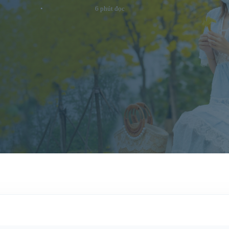
•
6 phút đọc