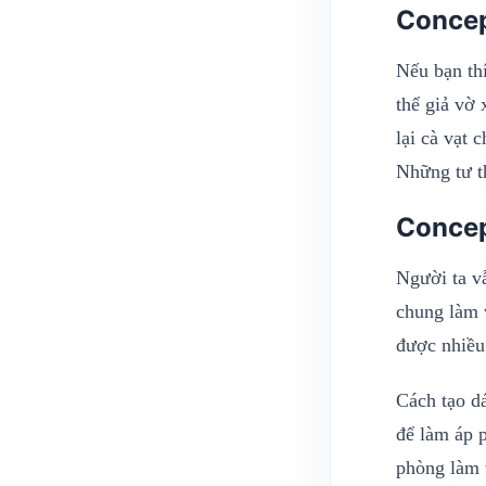
Concep
Nếu bạn th
thể giả vờ 
lại cà vạt 
Những tư t
Concep
Người ta v
chung làm 
được nhiều
Cách tạo d
để làm áp p
phòng làm 