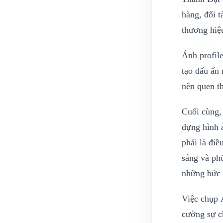
hàng, đối 
thương hiệ
Ảnh profil
tạo dấu ấn 
nên quen th
Cuối cùng, 
dựng hình 
phải là điề
sáng và phố
những bức 
Việc chụp 
cường sự c