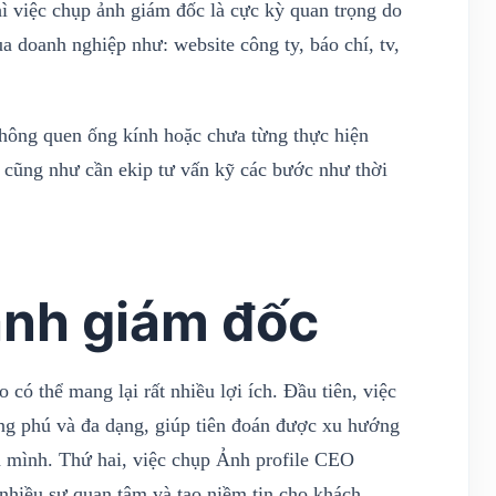
ì việc chụp ảnh giám đốc là cực kỳ quan trọng do
a doanh nghiệp như: website công ty, báo chí, tv,
không quen ống kính hoặc chưa từng thực hiện
n cũng như cần ekip tư vấn kỹ các bước như thời
ảnh giám đốc
ó thể mang lại rất nhiều lợi ích. Đầu tiên, việc
ng phú và đa dạng, giúp tiên đoán được xu hướng
a mình. Thứ hai, việc chụp Ảnh profile CEO
nhiều sự quan tâm và tạo niềm tin cho khách