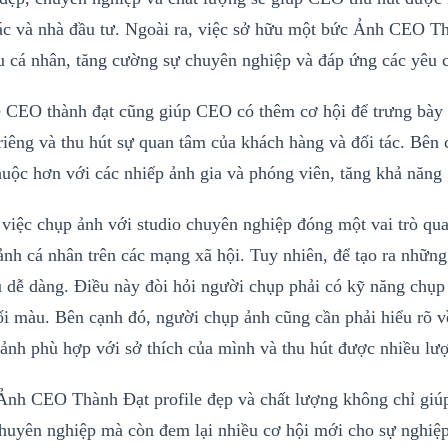
tác và nhà đầu tư. Ngoài ra, việc sở hữu một bức Ảnh CEO T
u cá nhân, tăng cường sự chuyên nghiệp và đáp ứng các yêu c
e CEO thành đạt cũng giúp CEO có thêm cơ hội để trưng bày s
riêng và thu hút sự quan tâm của khách hàng và đối tác. Bên
uộc hơn với các nhiếp ảnh gia và phóng viên, tăng khả năng g
việc chụp ảnh với studio chuyên nghiệp đóng một vai trò quan
ảnh cá nhân trên các mạng xã hội. Tuy nhiên, để tạo ra nhữn
u dễ dàng. Điều này đòi hỏi người chụp phải có kỹ năng chụp 
i màu. Bên cạnh đó, người chụp ảnh cũng cần phải hiểu rõ về
ảnh phù hợp với sở thích của mình và thu hút được nhiều lượ
Ảnh CEO Thành Đạt profile đẹp và chất lượng không chỉ giúp
huyên nghiệp mà còn đem lại nhiều cơ hội mới cho sự nghiệp