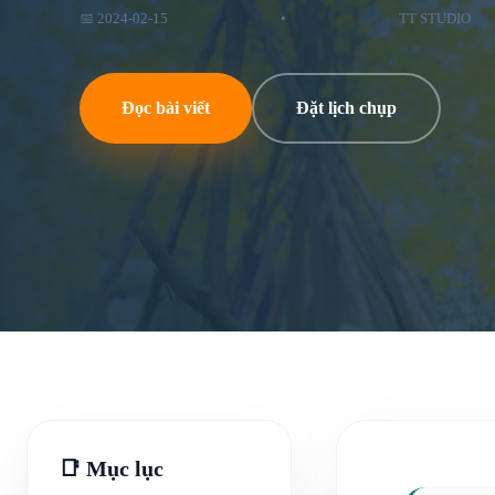
📅 2024-02-15
•
TT STUDIO
Đọc bài viết
Đặt lịch chụp
📑 Mục lục