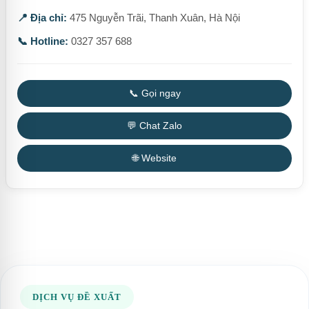
📍 Địa chỉ:
475 Nguyễn Trãi, Thanh Xuân, Hà Nội
📞 Hotline:
0327 357 688
📞 Gọi ngay
💬 Chat Zalo
🌐 Website
DỊCH VỤ ĐỀ XUẤT