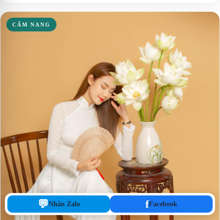
CẨM NANG
💬
f
Nhắn Zalo
Facebook