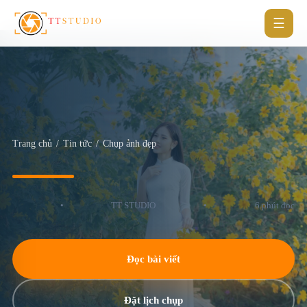
☰
Trang chủ
/
Tin tức
/
Chụp ảnh đẹp
•
TT STUDIO
•
6 phút đọc
Đọc bài viết
Đặt lịch chụp