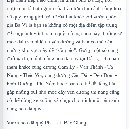
Địa điểm tiếp theo chính là thành phố Đà Lạt, nơi
được cho là bắt nguồn của trào lưu chụp ảnh cùng hoa
dã quỳ trong giới trẻ. Ở Đà Lạt khác với vườn quốc
gia Ba Vì là bạn sẽ không có một địa điểm tập trung
để chụp ảnh với hoa dã quỳ mà loại hoa này thường sẽ
mọc dại trên nhiều tuyến đường và bạn có thể đến
những khu vực này để “sống ảo”. Gợi ý một số cung
đường chụp hình cùng hoa dã quỳ tại Đà Lạt cho bạn
tham khảo: cung đường Cam Ly - Vạn Thành - Tà
Nung - Thác Voi, cung đường Cầu Đất - Đèo Dran -
Đơn Dương - Phi Nôm hoặc bạn có thể dễ dàng bắt
gặp những bụi nhỏ mọc đầy ven đường thì nàng cũng
có thể dừng xe xuống và chụp cho mình một tấm ảnh
cùng hoa dã quỳ.
Vườn hoa dã quỳ Pha Lai, Bắc Giang