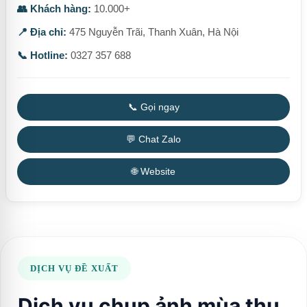
👥 Khách hàng:
10.000+
📍 Địa chỉ:
475 Nguyễn Trãi, Thanh Xuân, Hà Nội
📞 Hotline:
0327 357 688
📞 Gọi ngay
💬 Chat Zalo
🌐 Website
DỊCH VỤ ĐỀ XUẤT
Dịch vụ chụp ảnh mùa thu