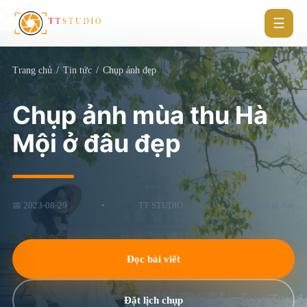
☰
Trang chủ
/
Tin tức
/
Chụp ảnh đẹp
Chụp ảnh mùa thu Hà
Mội ở đâu đẹp
📅 2023-08-29
•
TT STUDIO
•
6 phút đọc
Đọc bài viết
Đặt lịch chụp