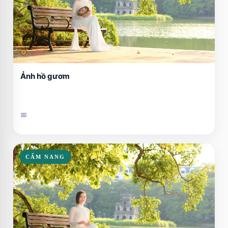
Ảnh hồ gươm
📅
CẨM NANG