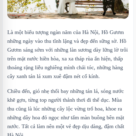
Là một biểu tượng ngàn năm của Hà Nội, Hồ Gươm
những ngày vào thu tĩnh lặng và đẹp đến sững sờ. Hồ
Gươm sáng sớm với những làn sương dày lững lờ trôi
trên mặt nước hiền hòa, xa xa tháp rùa ẩn hiện, thấp
thoáng rặng liễu nghiêng mình chải tóc, những hàng
cây xanh tán lá xum xuê đậm nét cổ kính.
Chiều đến, gió nhẹ thổi bay những tán lá, sóng nước
khẽ gợn, từng top người thảnh thơi đi thể dục. Mùa
thu cũng là lúc những cây lộc vừng trổ hoa, khoe ra
những dây hoa đỏ ngọc như tấm màn buông bên mặt
nước. Tất cả làm nên một vẻ đẹp dịu dàng, đậm chất
Hà Nội.