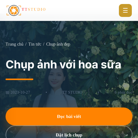
☰
Trang chủ
/
Tin tức
/
Chụp ảnh đẹp
Chụp ảnh với hoa sữa
📅 2023-10-27
•
TT STUDIO
•
6 phút đọc
Đọc bài viết
Đặt lịch chụp