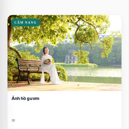
CẨM NANG
Ảnh hồ gươm
📅