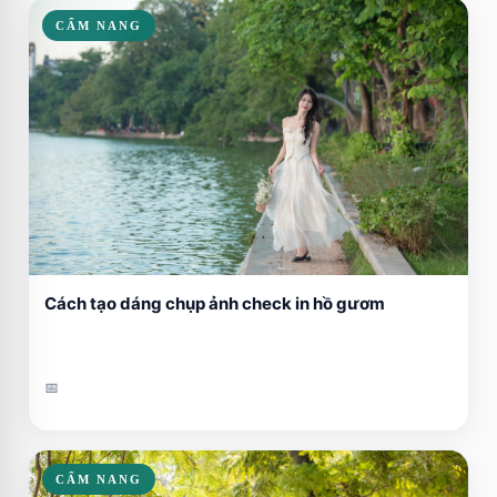
CẨM NANG
Cách tạo dáng chụp ảnh check in hồ gươm
📅
CẨM NANG