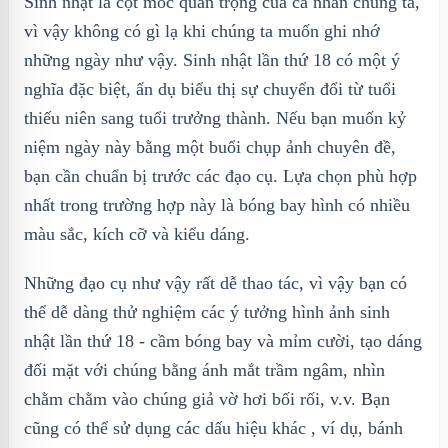
Sinh nhật là cột mốc quan trọng của cá nhân chúng ta,
vì vậy không có gì lạ khi chúng ta muốn ghi nhớ
những ngày như vậy. Sinh nhật lần thứ 18 có một ý
nghĩa đặc biệt, ẩn dụ biểu thị sự chuyển đổi từ tuổi
thiếu niên sang tuổi trưởng thành. Nếu bạn muốn kỷ
niệm ngày này bằng một buổi chụp ảnh chuyên đề,
bạn cần chuẩn bị trước các đạo cụ. Lựa chọn phù hợp
nhất trong trường hợp này là bóng bay hình có nhiều
màu sắc, kích cỡ và kiểu dáng.
Những đạo cụ như vậy rất dễ thao tác, vì vậy bạn có
thể dễ dàng thử nghiệm các ý tưởng hình ảnh sinh
nhật lần thứ 18 - cầm bóng bay và mỉm cười, tạo dáng
đối mặt với chúng bằng ánh mắt trầm ngâm, nhìn
chằm chằm vào chúng giả vờ hơi bối rối, v.v. Bạn
cũng có thể sử dụng các dấu hiệu khác , ví dụ, bánh