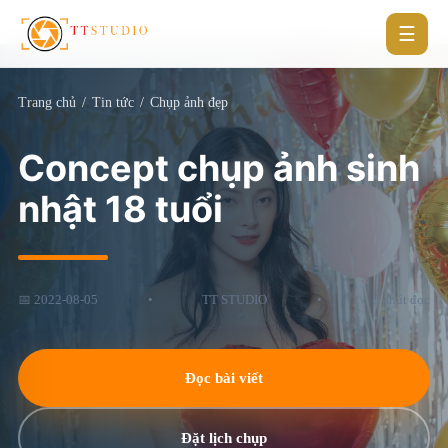
☰
Trang chủ
/
Tin tức
/
Chụp ảnh đẹp
Concept chụp ảnh sinh
nhật 18 tuổi
📅 2022-08-05
•
TT STUDIO
•
6 phút đọc
Đọc bài viết
Đặt lịch chụp