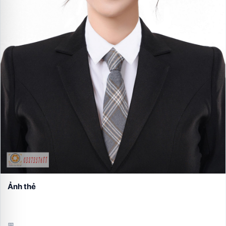
Ảnh thẻ
📅