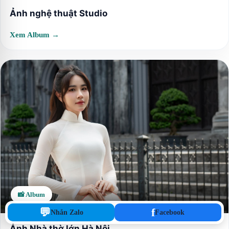
Ảnh nghệ thuật Studio
Xem Album →
📸 Album
💬
f
Nhắn Zalo
Facebook
Ảnh Nhà thờ lớn Hà Nội