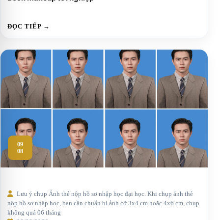
ĐỌC TIẾP →
09
08
Lưu ý chụp Ảnh thẻ nộp hồ sơ nhập học đại học. Khi chụp ảnh thẻ
nộp hồ sơ nhập học, bạn cần chuẩn bị ảnh cỡ 3x4 cm hoặc 4x6 cm, chụp
không quá 06 tháng