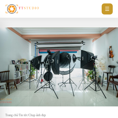
☰
Trang chủ
/
Tin tức
/
Chụp ảnh đẹp