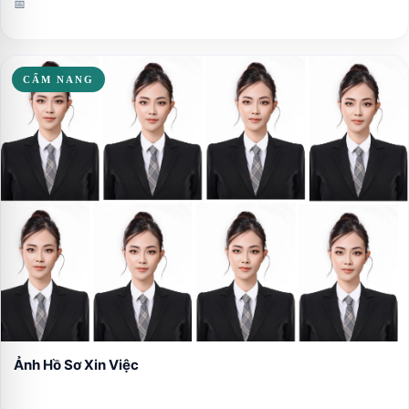
📅
CẨM NANG
Ảnh Hồ Sơ Xin Việc