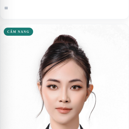
📅
CẨM NANG