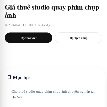
Giá thuê studio quay phim chụp
ảnh
📅 2024-06-11
•
TT STUDIO
•
6 phút đọc
Đọc bài viết
Đặt lịch chụp
📑 Mục lục
Cho thuê studio quay phim chụp ảnh chuyên nghiệp tại
Hà Nội