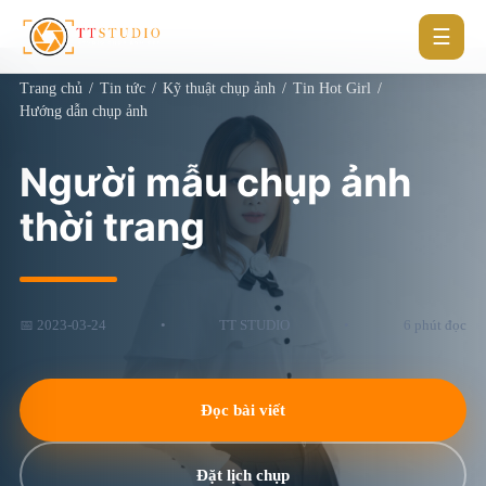
☰
Trang chủ
/
Tin tức
/
Kỹ thuật chụp ảnh
/
Tin Hot Girl
/
Hướng dẫn chụp ảnh
Người mẫu chụp ảnh
thời trang
📅 2023-03-24
•
TT STUDIO
•
6 phút đọc
Đọc bài viết
Đặt lịch chụp