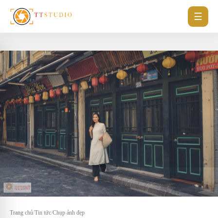
☰
Trang chủ
/
Tin tức
/
Chụp ảnh đẹp