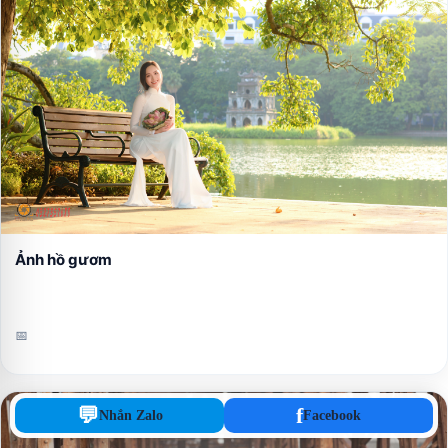
Ảnh hồ gươm
📅
💬
f
Nhắn Zalo
Facebook
CẨM NANG