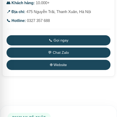
👥 Khách hàng:
10.000+
📍 Địa chỉ:
475 Nguyễn Trãi, Thanh Xuân, Hà Nội
📞 Hotline:
0327 357 688
📞 Gọi ngay
💬 Chat Zalo
🌐 Website