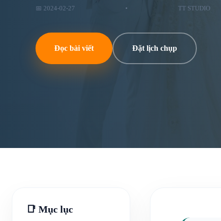
📅 2024-02-27
•
TT STUDIO
Đọc bài viết
Đặt lịch chụp
📑 Mục lục