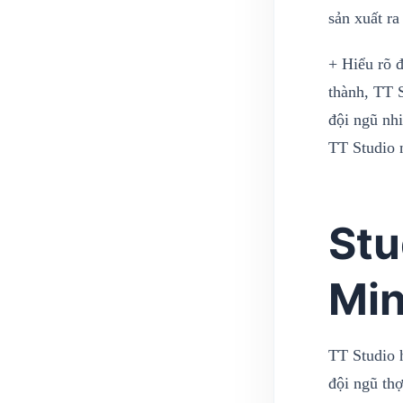
sản xuất ra
+ Hiểu rõ đ
thành, TT 
đội ngũ nh
TT Studio 
Stu
Mi
TT Studio h
đội ngũ th