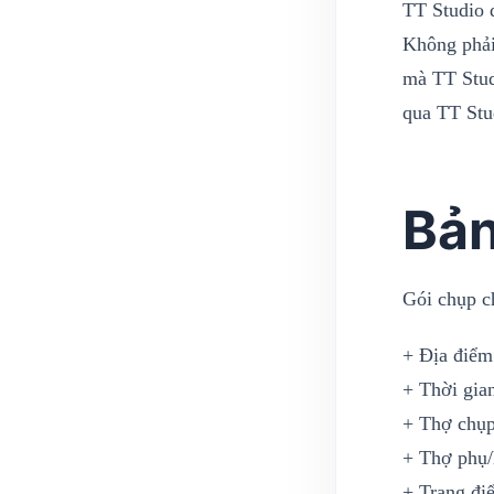
TT Studio 
Không phải
mà TT Stud
qua TT Stu
Bản
Gói chụp c
+ Địa điể
+ Thời gia
+ Thợ chụp
+ Thợ phụ/
+ Trang điể