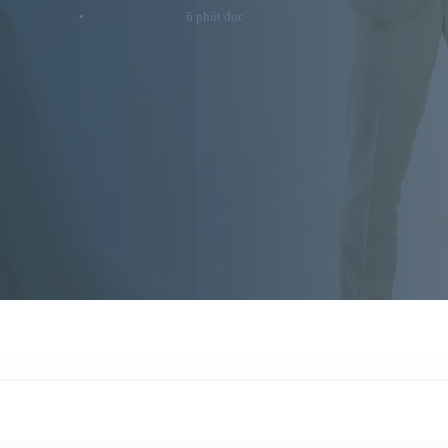
•
6 phút đọc