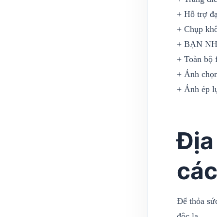
+ Hỗ trợ đ
+ Chụp khô
+ BẠN N
+ Toàn bộ f
+ Ảnh chọn
+ Ảnh ép l
Địa
các
Để thỏa sứ
độc lạ.