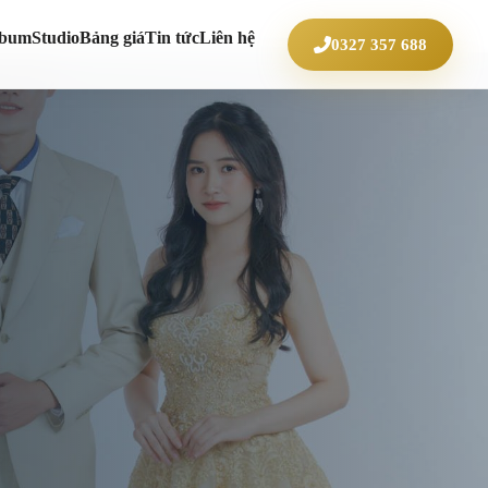
lbum
Studio
Bảng giá
Tin tức
Liên hệ
0327 357 688