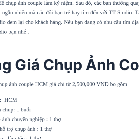
để chụp ảnh couple làm kỷ niệm. Sau đó, các bạn thường quay
 ngẫu nhiên mà các đôi bạn trẻ hay tìm đến với TT Studio. Tấ
io đem lại cho khách hàng. Nếu bạn đang có nhu cầu tìm địa
dio bạn nhé!.
g Giá Chụp Ảnh Co
hup ảnh couple HCM giá chỉ từ 2,500,000 VND bo gồm
m: HCM
n chụp: 1 buổi
 ảnh chuyên nghiệp : 1 thợ
hỗ trợ chụp ảnh : 1 thợ
m, làm tóc : 1 thợ