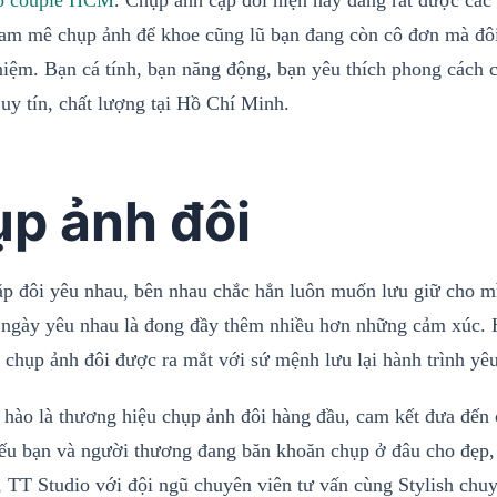
up couple HCM
. Chụp ảnh cặp đôi hiện nay đang rất được các
am mê chụp ảnh để khoe cũng lũ bạn đang còn cô đơn mà đôi
niệm. Bạn cá tính, bạn năng động, bạn yêu thích phong cách 
uy tín, chất lượng tại Hồ Chí Minh.
p ảnh đôi
p đôi yêu nhau, bên nhau chắc hẳn luôn muốn lưu giữ cho mì
i ngày yêu nhau là đong đầy thêm nhiều hơn những cảm xúc. 
ụ chụp ảnh đôi được ra mắt với sứ mệnh lưu lại hành trình yê
ự hào là thương hiệu chụp ảnh đôi hàng đầu, cam kết đưa đến
Nếu bạn và người thương đang băn khoăn chụp ở đâu cho đẹp, 
, TT Studio với đội ngũ chuyên viên tư vấn cùng Stylish chu