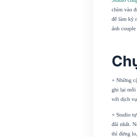
Studio ch
chìm vào đ
để làm kỷ 
ảnh couple 
Chụ
+ Những cặ
ghi lại mỗ
với dịch v
+ Studio t
đãi nhất. 
thì đừng lo