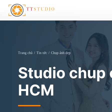
Trang chủ
/
Tin tức
/
Chụp ảnh đẹp
Studio chup 
HCM