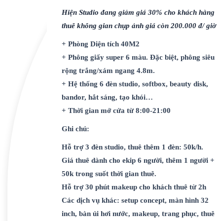
Hiện Studio đang giảm giá 30% cho khách hàng
thuê không gian chụp ảnh giá còn 200.000 đ/ giờ
+ Phòng Diện tích 40M2
+ Phông giấy super 6 màu. Đặc biệt, phông siêu
rộng trắng/xám ngang 4.8m.
+ Hệ thống 6 đèn studio, softbox, beauty disk,
bandor, hắt sáng, tạo khói…
+ Thời gian mở cửa từ 8:00-21:00
Ghi chú:
Hỗ trợ 3 đèn studio, thuê thêm 1 đèn: 50k/h.
Giá thuê dành cho ekip 6 người, thêm 1 người +
50k trong suốt thời gian thuê.
Hỗ trợ 30 phút makeup cho khách thuê từ 2h
Các dịch vụ khác: setup concept, màn hình 32
inch, bàn ủi hơi nước, makeup, trang phục, thuê