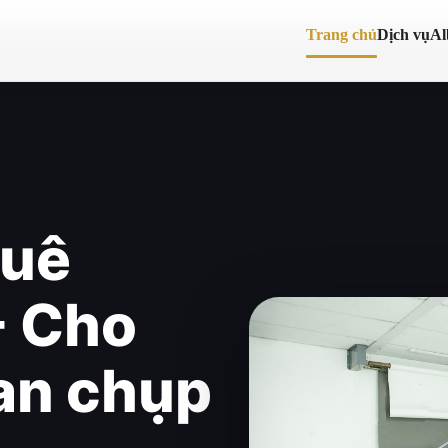
Trang chủ
Dịch vụ
A
huê
- Cho
an chụp