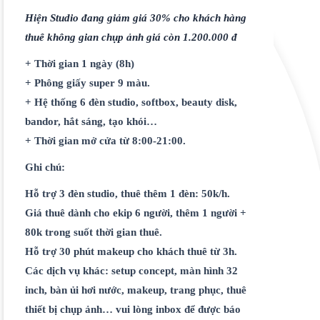
Hiện Studio đang giảm giá 30% cho khách hàng
thuê không gian chụp ảnh giá còn 1.200.000 đ
+ Thời gian 1 ngày (8h)
+ Phông giấy super 9 màu.
+ Hệ thống 6 đèn studio, softbox, beauty disk,
bandor, hắt sáng, tạo khói…
+ Thời gian mở cửa từ 8:00-21:00.
Ghi chú:
Hỗ trợ 3 đèn studio, thuê thêm 1 đèn: 50k/h.
Giá thuê dành cho ekip 6 người, thêm 1 người +
80k trong suốt thời gian thuê.
Hỗ trợ 30 phút makeup cho khách thuê từ 3h.
Các dịch vụ khác: setup concept, màn hình 32
inch, bàn ủi hơi nước, makeup, trang phục, thuê
thiết bị chụp ảnh… vui lòng inbox để được báo