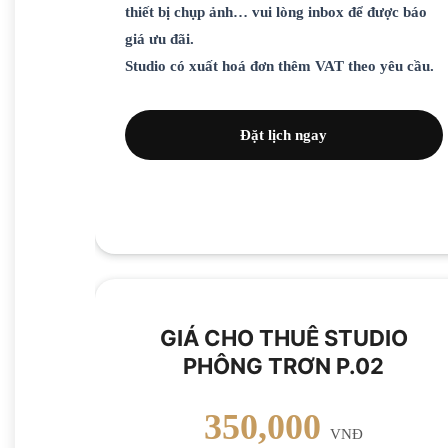
thiết bị chụp ảnh… vui lòng inbox để được báo
giá ưu đãi.
Studio có xuất hoá đơn thêm VAT theo yêu cầu.
Đặt lịch ngay
GIÁ CHO THUÊ STUDIO
PHÔNG TRƠN P.02
350,000
VNĐ