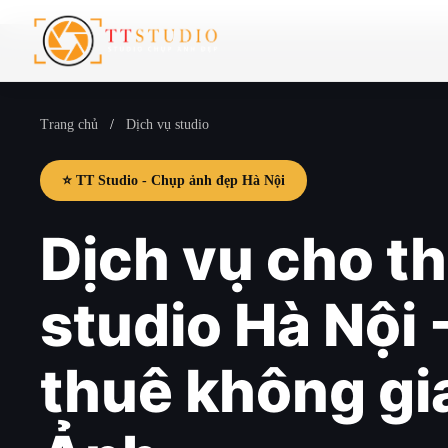
Trang chủ
/
Dịch vụ studio
⭐ TT Studio - Chụp ảnh đẹp Hà Nội
Dịch vụ cho t
studio Hà Nội 
thuê không gi