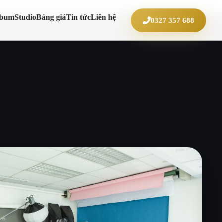
lbum
Studio
Bảng giá
Tin tức
Liên hệ
0327 357 688