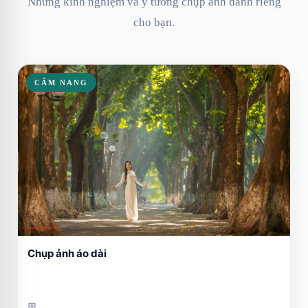
Những kinh nghiệm và ý tưởng chụp ảnh dành riêng
cho bạn.
CẨM NANG
Chụp ảnh áo dài
📅