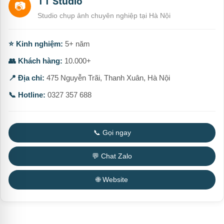
TT Studio
📷
Studio chụp ảnh chuyên nghiệp tại Hà Nội
⭐ Kinh nghiệm:
5+ năm
👥 Khách hàng:
10.000+
📍 Địa chỉ:
475 Nguyễn Trãi, Thanh Xuân, Hà Nội
📞 Hotline:
0327 357 688
📞 Gọi ngay
💬 Chat Zalo
🌐 Website