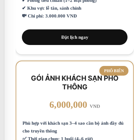
✔ Phòng tiêu chuẩn (1–2 loại phòng)
✔ Khu vực lễ tân, sảnh chính
💸 Chi phí: 3.000.000 VNĐ
Đặt lịch ngay
PHỔ BIẾN
GÓI ẢNH KHÁCH SẠN PHỔ
THÔNG
6,000,000
VNĐ
Phù hợp với khách sạn 3–4 sao cần bộ ảnh đầy đủ
cho truyền thông
✅ Thời gian chụp: 1 buổi (4–6 giờ)