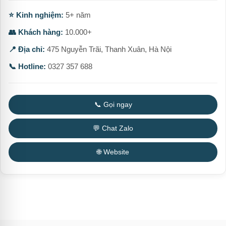
⭐ Kinh nghiệm:
5+ năm
👥 Khách hàng:
10.000+
📍 Địa chỉ:
475 Nguyễn Trãi, Thanh Xuân, Hà Nội
📞 Hotline:
0327 357 688
📞 Gọi ngay
💬 Chat Zalo
🌐 Website