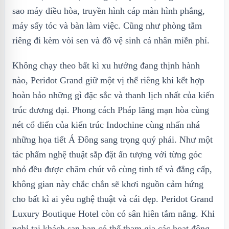
sao máy điều hòa, truyền hình cáp màn hình phẳng,
máy sấy tóc và bàn làm việc. Cũng như phòng tắm
riêng đi kèm vòi sen và đồ vệ sinh cá nhân miễn phí.
Không chạy theo bất kì xu hướng đang thịnh hành
nào, Peridot Grand giữ một vị thế riêng khi kết hợp
hoàn hảo những gì đặc sắc và thanh lịch nhất của kiến
trúc đương đại. Phong cách Pháp lãng mạn hòa cùng
nét cổ điển của kiến trúc Indochine cùng nhấn nhá
những họa tiết Á Đông sang trọng quý phái. Như một
tác phẩm nghệ thuật sắp đặt ấn tượng với từng góc
nhỏ đều được chăm chút vô cùng tinh tế và đẳng cấp,
không gian này chắc chắn sẽ khơi nguồn cảm hứng
cho bất kì ai yêu nghệ thuật và cái đẹp. Peridot Grand
Luxury Boutique Hotel còn có sân hiên tắm nắng. Khi
nghỉ tại khách sạn bạn có thể tham gia các hoạt động