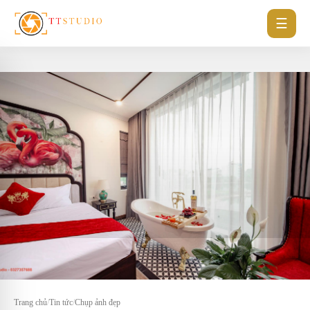
☰
Trang chủ
/
Tin tức
/
Chụp ảnh đẹp