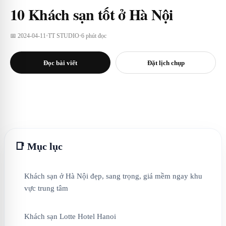
10 Khách sạn tốt ở Hà Nội
📅 2024-04-11
•
TT STUDIO
•
6 phút đọc
Đọc bài viết
Đặt lịch chụp
📑 Mục lục
Khách sạn ở Hà Nội đẹp, sang trọng, giá mềm ngay khu
vực trung tâm
Khách sạn Lotte Hotel Hanoi