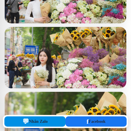
💬
f
Nhắn Zalo
Facebook