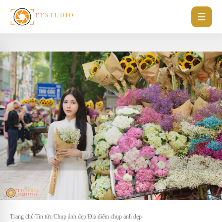
☰
Trang chủ
/
Tin tức
/
Chụp ảnh đẹp
/
Địa điểm chụp ảnh đẹp