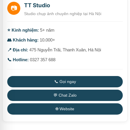
TT Studio
📷
Studio chụp ảnh chuyên nghiệp tại Hà Nội
⭐ Kinh nghiệm:
5+ năm
👥 Khách hàng:
10.000+
📍 Địa chỉ:
475 Nguyễn Trãi, Thanh Xuân, Hà Nội
📞 Hotline:
0327 357 688
📞 Gọi ngay
💬 Chat Zalo
🌐 Website