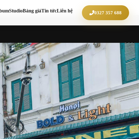
lbum
Studio
Bảng giá
Tin tức
Liên hệ
0327 357 688