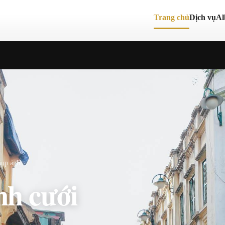
Trang chủ
Dịch vụ
A
hụp ảnh
nh cưới