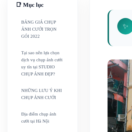
📑 Mục lục
BẢNG GIÁ CHỤP
✨
ẢNH CƯỚI TRỌN
GÓI 2022
Tại sao nên lựa chọn
dịch vụ chụp ảnh cưới
uy tín tại STUDIO
CHỤP ẢNH ĐẸP?
NHỮNG LƯU Ý KHI
CHỤP ẢNH CƯỚI
Địa điểm chụp ảnh
cưới tại Hà Nội