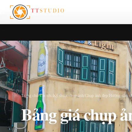
Trang chủ
/
Tin tức
/
Kỹ thuật chụp ảnh
/
Chụp ảnh đẹp
/
Hướng dẫn c
Bảng giá chụp ả