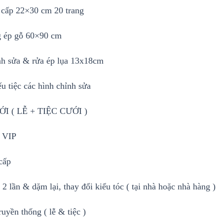
cấp 22×30 cm 20 trang
g ép gỗ 60×90 cm
nh sửa & rửa ép lụa 13x18cm
ếu tiệc các hình chỉnh sửa
I ( LỄ + TIỆC CƯỚI )
 VIP
cấp
2 lần & dặm lại, thay đổi kiểu tóc ( tại nhà hoặc nhà hàng )
uyền thống ( lễ & tiệc )