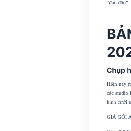
“đau đầu”.
BẢ
20
Chụp h
Hiện nay m
các studio 
hình cưới 
GIÁ GÓI