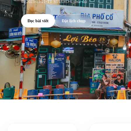
📅 2023-03-21
•
TT STUDIO
•
6 phút đọc
Đọc bài viết
Đặt lịch chụp