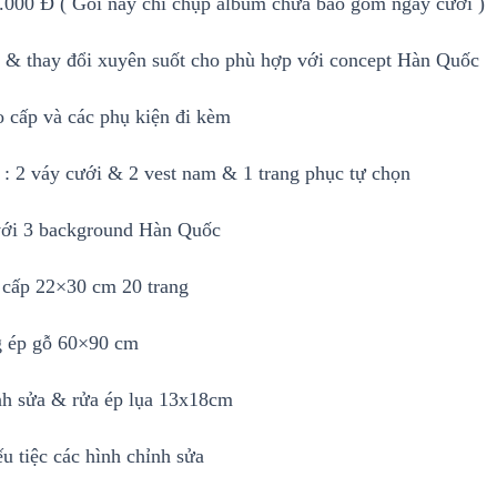
0.000 Đ ( Gói này chỉ chụp album chưa bao gồm ngày cưới )
 & thay đổi xuyên suốt cho phù hợp với concept Hàn Quốc
o cấp và các phụ kiện đi kèm
 : 2 váy cưới & 2 vest nam & 1 trang phục tự chọn
ới 3 background Hàn Quốc
cấp 22×30 cm 20 trang
g ép gỗ 60×90 cm
nh sửa & rửa ép lụa 13x18cm
ếu tiệc các hình chỉnh sửa