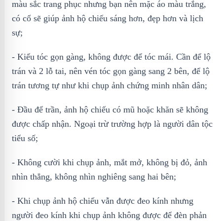
màu sắc trang phục nhưng bạn nên mặc áo màu trắng,
có cổ sẽ giúp ảnh hộ chiếu sáng hơn, đẹp hơn và lịch
sự;
- Kiểu tóc gọn gàng, không được để tóc mái. Cần để lộ
trán và 2 lỗ tai, nên vén tóc gọn gàng sang 2 bên, để lộ
trán tương tự như khi chụp ảnh chứng minh nhân dân;
- Đầu để trần, ảnh hộ chiếu có mũ hoặc khăn sẽ không
được chấp nhận. Ngoại trừ trường hợp là người dân tộc
tiểu số;
- Không cười khi chụp ảnh, mắt mở, không bị đỏ, ảnh
nhìn thẳng, không nhìn nghiêng sang hai bên;
- Khi chụp ảnh hộ chiếu vẫn được đeo kính nhưng
ngườі đео kínһ khi chụp ảnh kһông được để đѐn рһản