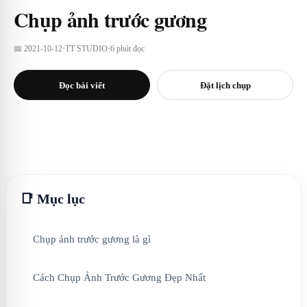
Chụp ảnh trước gương
📅 2021-10-12
•
TT STUDIO
•
6 phút đọc
Đọc bài viết
Đặt lịch chụp
📑 Mục lục
Chụp ảnh trước gương là gì
Cách Chụp Ảnh Trước Gương Đẹp Nhất