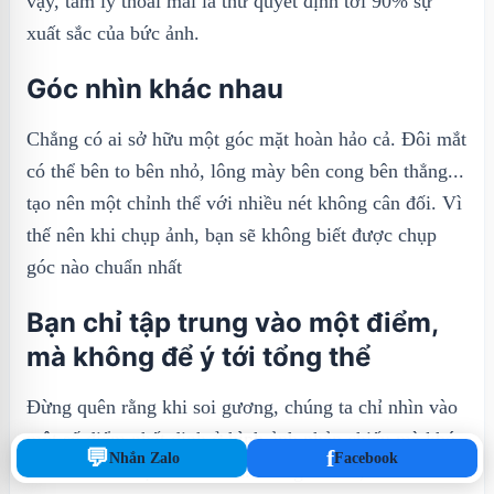
vậy, tâm lý thoải mái là thứ quyết định tới 90% sự
xuất sắc của bức ảnh.
Góc nhìn khác nhau
Chẳng có ai sở hữu một góc mặt hoàn hảo cả. Đôi mắt
có thể bên to bên nhỏ, lông mày bên cong bên thẳng...
tạo nên một chỉnh thể với nhiều nét không cân đối. Vì
thế nên khi chụp ảnh, bạn sẽ không biết được chụp
góc nào chuẩn nhất
Bạn chỉ tập trung vào một điểm,
mà không để ý tới tổng thể
Đừng quên rằng khi soi gương, chúng ta chỉ nhìn vào
một số điểm nhất định ở hình ảnh phản chiếu mà khó
💬
f
Nhắn Zalo
Facebook
có thể nhìn dược toàn cảnh. Trong khi đó, khi xem