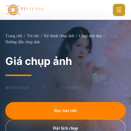
☰
Trang chủ
/
Tin tức
/
Kỹ thuật chụp ảnh
/
Chụp ảnh đẹp
/
Hướng dẫn chụp ảnh
Giá chụp ảnh
📅 2023-05-29
•
TT STUDIO
•
6 phút đọc
Đọc bài viết
Đặt lịch chụp