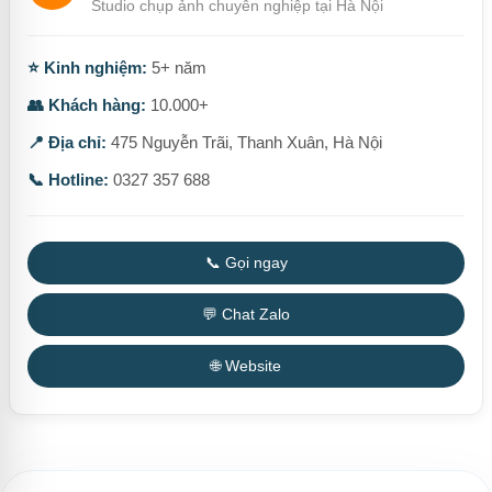
Studio chụp ảnh chuyên nghiệp tại Hà Nội
⭐ Kinh nghiệm:
5+ năm
👥 Khách hàng:
10.000+
📍 Địa chỉ:
475 Nguyễn Trãi, Thanh Xuân, Hà Nội
📞 Hotline:
0327 357 688
📞 Gọi ngay
💬 Chat Zalo
🌐 Website