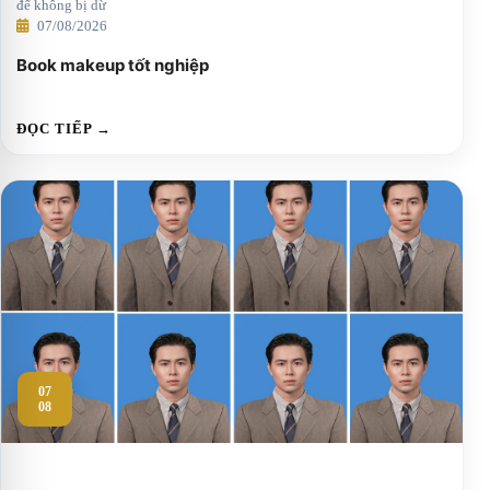
để không bị dừ
07/08/2026
Book makeup tốt nghiệp
ĐỌC TIẾP →
07
08