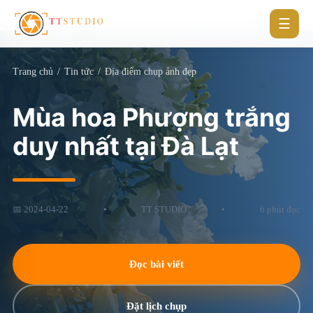
☰
Trang chủ
/
Tin tức
/
Địa điểm chụp ảnh đẹp
Mùa hoa Phượng trắng
duy nhất tại Đà Lạt
📅 2024-04-22
•
TT STUDIO
•
6 phút đọc
Đọc bài viết
Đặt lịch chụp