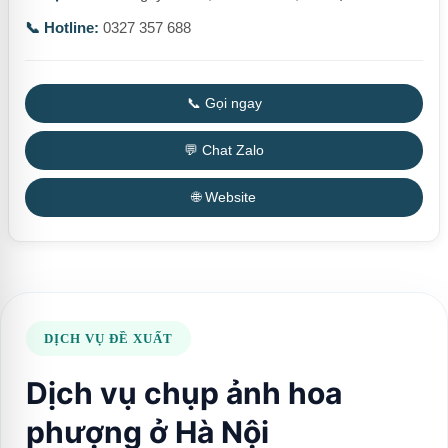
📞 Hotline:
0327 357 688
📞 Gọi ngay
💬 Chat Zalo
🌐 Website
DỊCH VỤ ĐỀ XUẤT
Dịch vụ chụp ảnh hoa
phượng ở Hà Nội