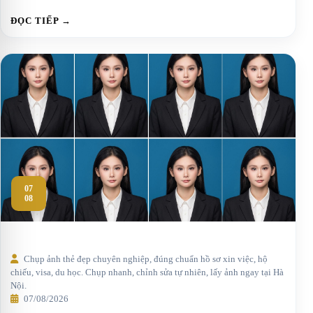
ĐỌC TIẾP →
07
08
Chụp ảnh thẻ đẹp chuyên nghiệp, đúng chuẩn hồ sơ xin việc, hộ
chiếu, visa, du học. Chụp nhanh, chỉnh sửa tự nhiên, lấy ảnh ngay tại Hà
Nội.
07/08/2026