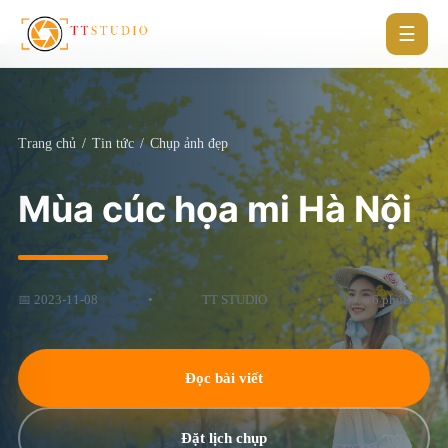
☰
Trang chủ
/
Tin tức
/
Chụp ảnh đẹp
Mùa cúc họa mi Hà Nội
📅 2023-11-08
•
TT STUDIO
•
6 phút đọc
Đọc bài viết
Đặt lịch chụp