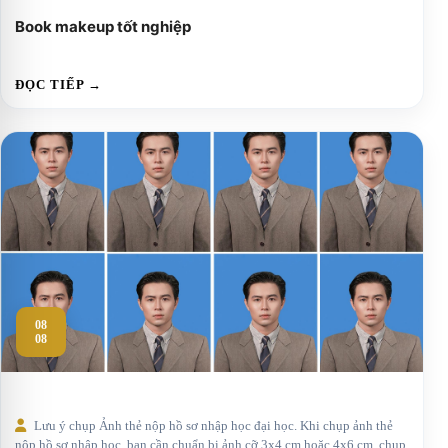
Book makeup tốt nghiệp
ĐỌC TIẾP →
08
08
Lưu ý chụp Ảnh thẻ nộp hồ sơ nhập học đại học. Khi chụp ảnh thẻ
nộp hồ sơ nhập học, bạn cần chuẩn bị ảnh cỡ 3x4 cm hoặc 4x6 cm, chụp