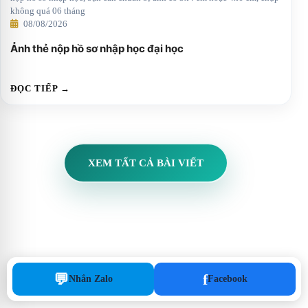
không quá 06 tháng
08/08/2026
Ảnh thẻ nộp hồ sơ nhập học đại học
ĐỌC TIẾP →
XEM TẤT CẢ BÀI VIẾT
💬
f
Nhắn Zalo
Facebook