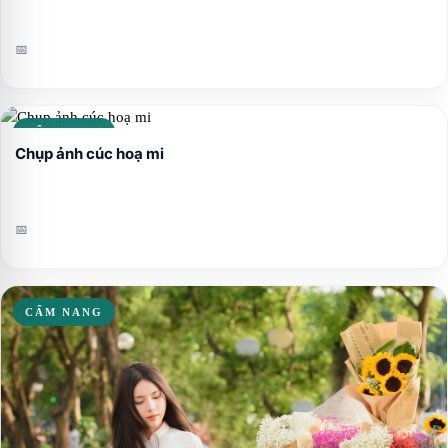
📅
CẨM NANG
Chụp ảnh cúc hoạ mi
📅
CẨM NANG