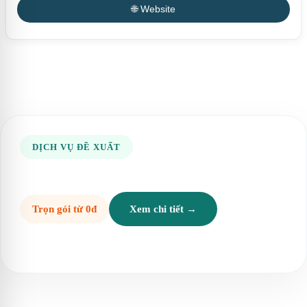
🌐 Website
DỊCH VỤ ĐỀ XUẤT
Trọn gói từ 0đ
Xem chi tiết →