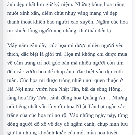
ảnh đẹp nhất lưu giữ kỷ niệm. Những bông hoa trắng
muốt xinh xắn, điểm chút nhụy vàng mang vẻ đẹp
thanh thoát khiến bao người xao xuyến. Ngắm cúc họa
mi khiến lòng người nhẹ nhàng, thư thái đến lạ.
Mấy năm gần đây, cúc họa mi được nhiều người yêu
thích, đặc biệt là giới trẻ. Họa mi không chỉ được mua
về cắm trang trí nơi góc bàn mà nhiều người còn tìm
đến các vườn hoa để chụp ảnh, đặc biệt vào dịp cuối
tuần. Cúc họa mi được trồng nhiều nơi quen thuộc ở
Hà Nội như: vườn hoa Nhật Tân, bãi đá sông Hồng,
làng hoa Tây Tựu, cánh đồng hoa Quảng An… Nhưng
nổi tiếng nhất vẫn là vườn hoa Nhật Tân bạt ngàn sắc
trắng của cúc họa mi nở rộ. Vào những ngày này, từng
dòng người đổ xô về đây để ngắm cảnh, chụp hình lưu
giữ lại những khoảnh khắc của một mùa hoa tuyệt