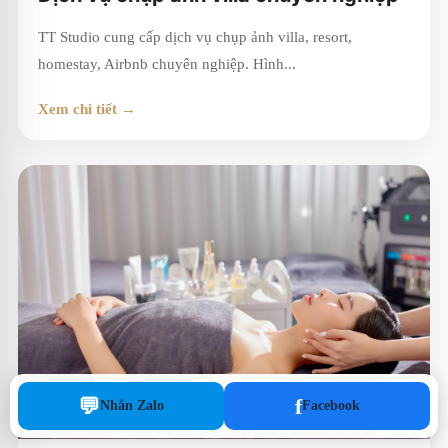
TT Studio cung cấp dịch vụ chụp ảnh villa, resort,
homestay, Airbnb chuyên nghiệp. Hình...
Xem chi tiết →
💬
f
Nhắn Zalo
Facebook
Từ 1,000,000đ