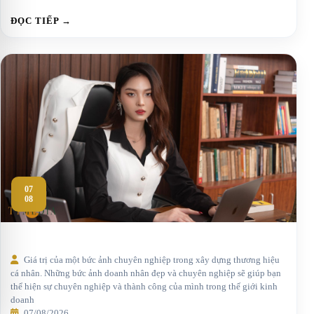
ĐỌC TIẾP →
07
08
Giá trị của một bức ảnh chuyên nghiệp trong xây dựng thương hiệu
cá nhân. Những bức ảnh doanh nhân đẹp và chuyên nghiệp sẽ giúp bạn
thể hiện sự chuyên nghiệp và thành công của mình trong thế giới kinh
doanh
07/08/2026