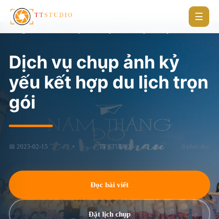
☰
Trang chủ
/
Tin tức
/
Kỹ thuật chụp ảnh
/
Chụp ảnh đẹp
Dịch vụ chụp ảnh kỷ
yếu kết hợp du lịch trọn
gói
📅 2023-02-15
•
TT STUDIO
•
6 phút đọc
Đọc bài viết
Đặt lịch chụp