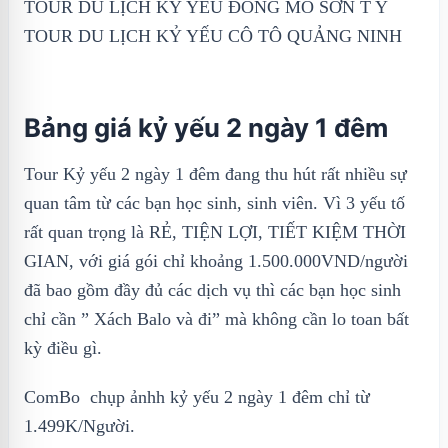
TOUR DU LỊCH KỶ YẾU ĐỒNG MÔ SƠN T Y
TOUR DU LỊCH KỶ YẾU CÔ TÔ QUẢNG NINH
Bảng giá kỷ yếu 2 ngày 1 đêm
Tour Kỷ yếu 2 ngày 1 đêm đang thu hút rất nhiều sự
quan tâm từ các bạn học sinh, sinh viên. Vì 3 yếu tố
rất quan trọng là RẺ, TIỆN LỢI, TIẾT KIỆM THỜI
GIAN, với giá gói chỉ khoảng 1.500.000VND/người
đã bao gồm đầy đủ các dịch vụ thì các bạn học sinh
chỉ cần ” Xách Balo và đi” mà không cần lo toan bất
kỳ điều gì.
ComBo chụp ảnhh kỷ yếu 2 ngày 1 đêm chỉ từ
1.499K/Người.