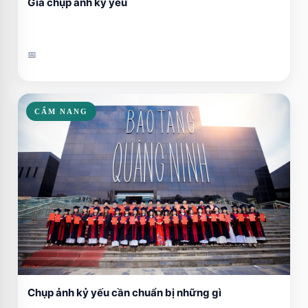
Giá chụp ảnh kỷ yếu
📅
CẨM NANG
Chụp ảnh kỷ yếu cần chuẩn bị những gì