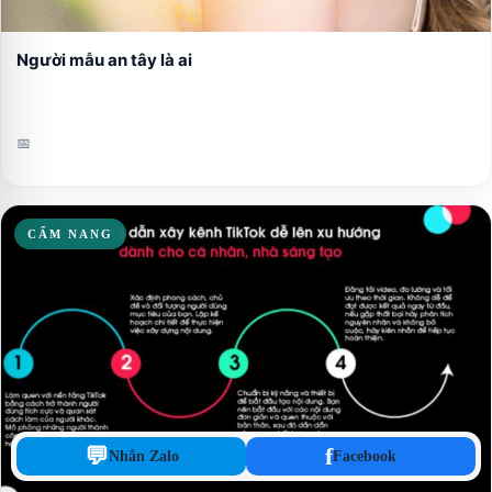
Người mẫu an tây là ai
📅
CẨM NANG
💬
f
Nhắn Zalo
Facebook