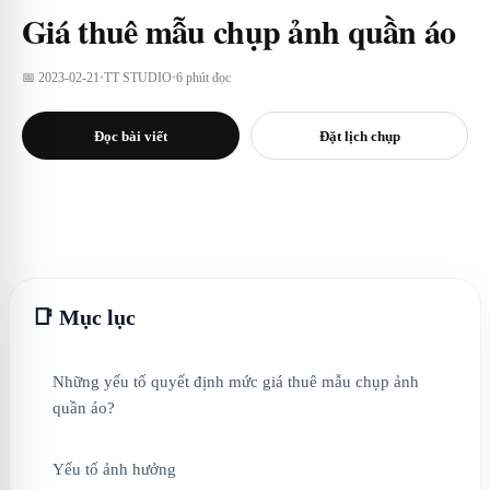
Giá thuê mẫu chụp ảnh quần áo
📅 2023-02-21
•
TT STUDIO
•
6 phút đọc
Đọc bài viết
Đặt lịch chụp
📑 Mục lục
Những yếu tố quyết định mức giá thuê mẫu chụp ảnh
quần áo?
Yếu tố ảnh hưởng