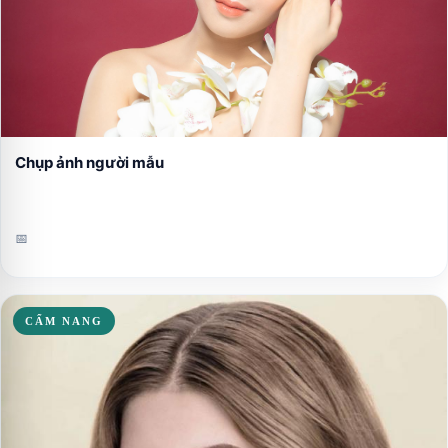
Chụp ảnh người mẫu
📅
CẨM NANG