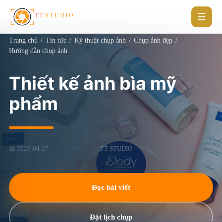
☰
Trang chủ
/
Tin tức
/
Kỹ thuật chụp ảnh
/
Chụp ảnh đẹp
/
Hướng dẫn chụp ảnh
Thiết kế ảnh bìa mỹ
phẩm
📅 2023-04-27
•
TT STUDIO
•
6 phút đọc
Đọc bài viết
Đặt lịch chụp