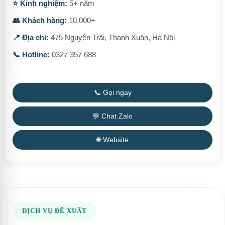
⭐ Kinh nghiệm:
5+ năm
👥 Khách hàng:
10.000+
📍 Địa chỉ:
475 Nguyễn Trãi, Thanh Xuân, Hà Nội
📞 Hotline:
0327 357 688
📞 Gọi ngay
💬 Chat Zalo
🌐 Website
DỊCH VỤ ĐỀ XUẤT